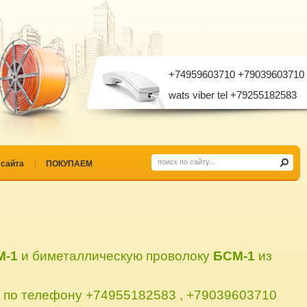
+74959603710
+79039603710
wats viber tel +79255182583
 сайта
ПОКУПАЕМ
М-1
и биметаллическую проволоку
БСМ-1
из
 по телефону +74955182583 , +79039603710