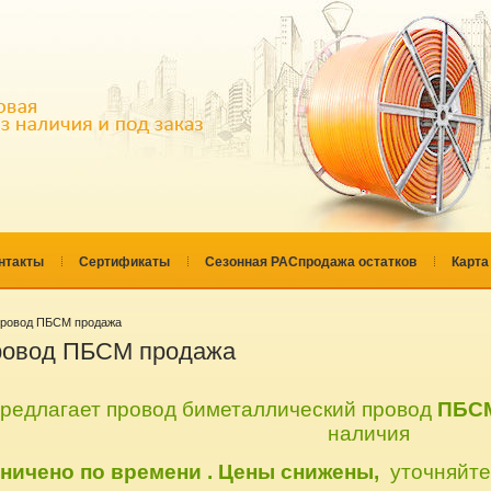
нтакты
Сертификаты
Сезонная РАСпродажа остатков
Карта
провод ПБСМ продажа
ровод ПБСМ продажа
редлагает провод биметаллический провод
ПБС
наличия
ничено по времени . Цены снижены,
уточняйте